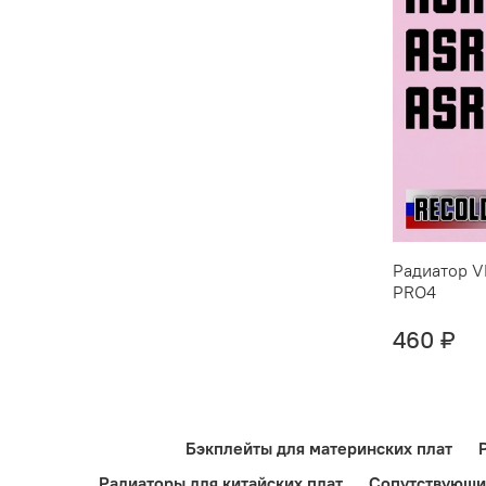
Радиатор V
PRO4
460 ₽
Бэкплейты для материнских плат
Радиаторы для китайских плат
Сопутствующи