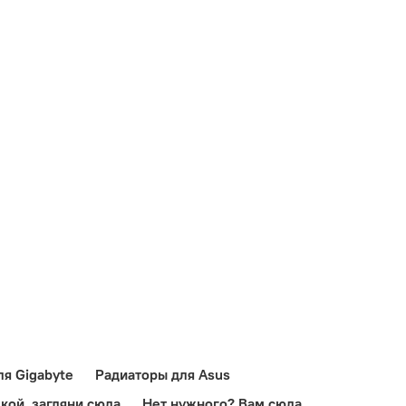
я Gigabyte
Радиаторы для Asus
кой, загляни сюда
Нет нужного? Вам сюда