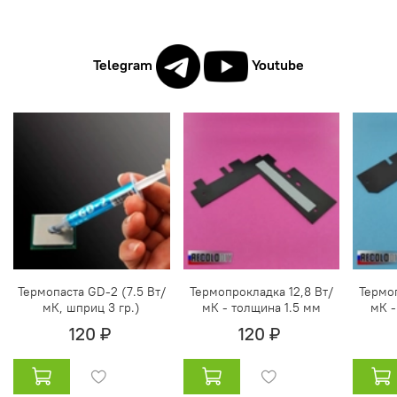
Telegram
Youtube
Термопаста GD-2 (7.5 Вт/
Термопрокладка 12,8 Вт/
Термоп
мК, шприц 3 гр.)
мК - толщина 1.5 мм
мК -
120 ₽
120 ₽