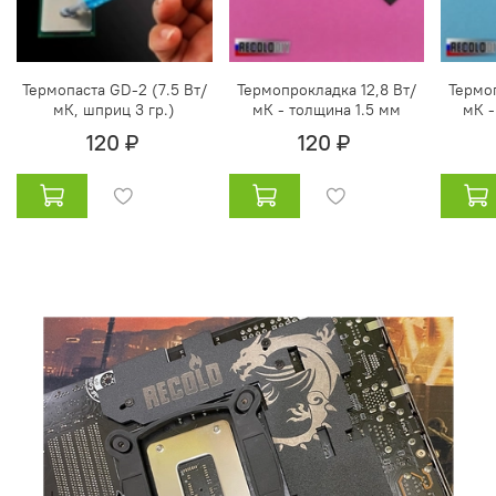
Термопаста GD-2 (7.5 Вт/
Термопрокладка 12,8 Вт/
Термоп
мК, шприц 3 гр.)
мК - толщина 1.5 мм
мК -
120 ₽
120 ₽