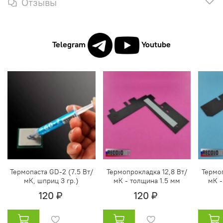
Отзывы
Telegram
Youtube
Термопаста GD-2 (7.5 Вт/
Термопрокладка 12,8 Вт/
Термоп
мК, шприц 3 гр.)
мК - толщина 1.5 мм
мК -
120 ₽
120 ₽