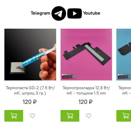
Telegram
Youtube
Термопаста GD-2 (7.5 Вт/
Термопрокладка 12,8 Вт/
Термоп
мК, шприц 3 гр.)
мК - толщина 1.5 мм
мК -
120 ₽
120 ₽