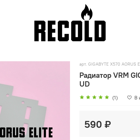
арт.
GIGABYTE X570 AORUS E
Радиатор VRM GI
UD
(1)
В 
590 ₽