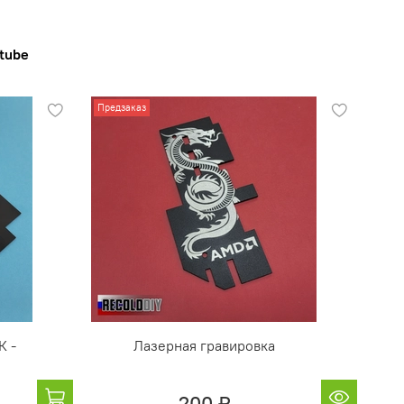
tube
Предзаказ
К -
Лазерная гравировка
200 ₽