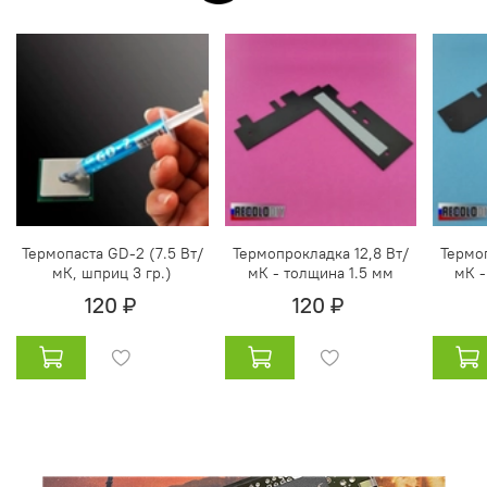
Термопаста GD-2 (7.5 Вт/
Термопрокладка 12,8 Вт/
Термоп
мК, шприц 3 гр.)
мК - толщина 1.5 мм
мК -
120 ₽
120 ₽