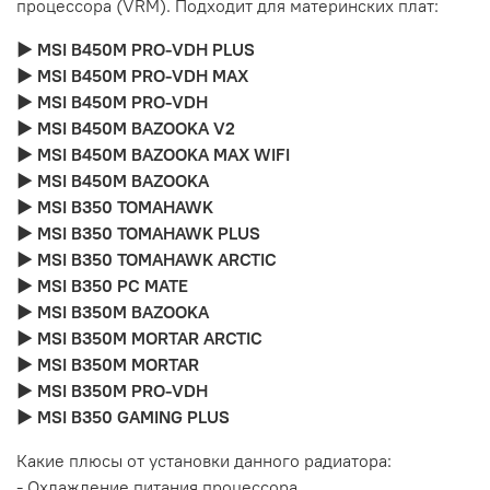
процессора (VRM). Подходит для материнских плат:
► MSI B450M PRO-VDH PLUS
► MSI B450M PRO-VDH MAX
► MSI B450M PRO-VDH
► MSI B450M BAZOOKA V2
► MSI B450M BAZOOKA MAX WIFI
► MSI B450M BAZOOKA
► MSI B350 TOMAHAWK
► MSI B350 TOMAHAWK PLUS
► MSI B350 TOMAHAWK ARCTIC
► MSI B350 PC MATE
► MSI B350M BAZOOKA
► MSI B350M MORTAR ARCTIC
► MSI B350M MORTAR
► MSI B350M PRO-VDH
► MSI B350 GAMING PLUS
Какие плюсы от установки данного радиатора:
- Охлаждение питания процессора